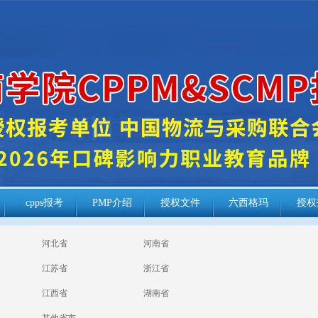
cpps报考
PMP介绍
授权文件
六西格玛
授权
河北省
河南省
江苏省
浙江省
江西省
湖南省