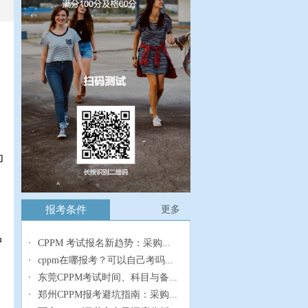
，
为
报考条件
更多
中
CPPM 考试报名新趋势：采购...
cppm在哪报考？可以自己考吗...
东莞CPPM考试时间、科目与备...
郑州CPPM报考避坑指南：采购...