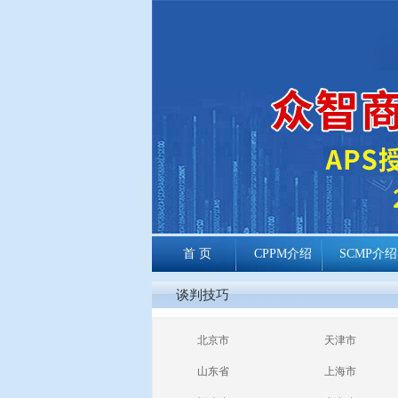
首 页
CPPM介绍
SCMP介绍
cppm报考常见
谈判技巧
问题
北京市
天津市
山东省
上海市