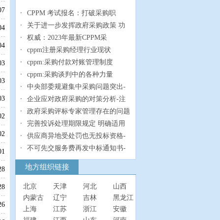
07
CPPM 考试报名：打破采购职
关于进一步发挥政府采购政策 功
04
权威：2023年最新CPPM采
04
cppm注册采购经理行业现状
cppm:采购付款对账管理制度
03
cppm:采购谈判中的各种力量
03
中央部委规避集中采购问题突出-
03
企业应对政府采购的对策分析-注
政府采购评标专家管理存在的问题
02
完善投诉处理期限规定 明确适用
02
供应商异地受处罚也无投标资格-
不可先交服务费再发中标通知书-
01
地方组织链接
28
北京
天津
河北
山西
28
内蒙古
辽宁
吉林
黑龙江
26
上海
江苏
浙江
安徽