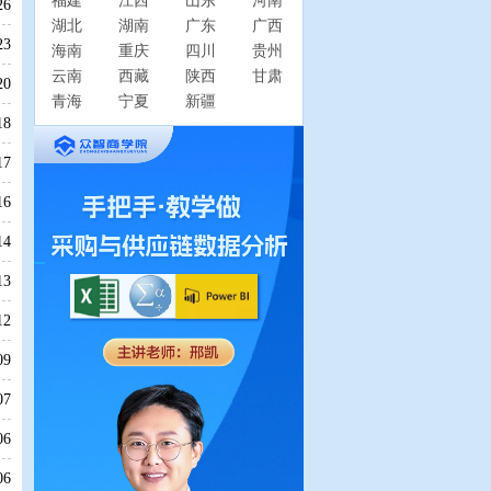
福建
江西
山东
河南
26
湖北
湖南
广东
广西
23
海南
重庆
四川
贵州
云南
西藏
陕西
甘肃
20
青海
宁夏
新疆
18
17
16
14
13
12
09
07
06
06