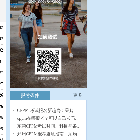
02
02
02
01
27
27
报考条件
更多
26
26
CPPM 考试报名新趋势：采购...
25
cppm在哪报考？可以自己考吗...
东莞CPPM考试时间、科目与备...
25
郑州CPPM报考避坑指南：采购...