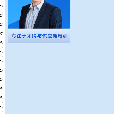
28
27
27
27
25
25
25
25
25
25
25
25