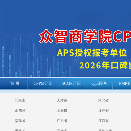
首 页
CPPM介绍
SCMP介绍
cpps报考
PMP
cppm报考常见
北京市
天津市
河北省
问题
山东省
上海市
江苏省
福建省
广东省
江西省