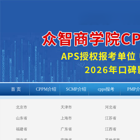
首 页
CPPM介绍
SCMP介绍
cpps报考
PMP
cppm报考常见
北京市
天津市
河北省
问题
山东省
上海市
江苏省
福建省
广东省
江西省