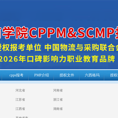
cpps报考
PMP介绍
授权文件
六西格玛
授权
河北省
河南省
江苏省
浙江省
江西省
湖南省