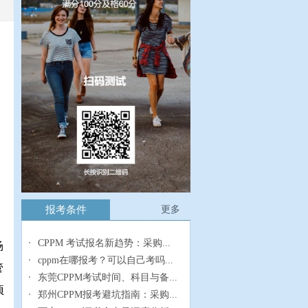
证
报考条件
更多
CPPM 考试报名新趋势：采购...
场
cppm在哪报考？可以自己考吗...
管
东莞CPPM考试时间、科目与备...
项
郑州CPPM报考避坑指南：采购...