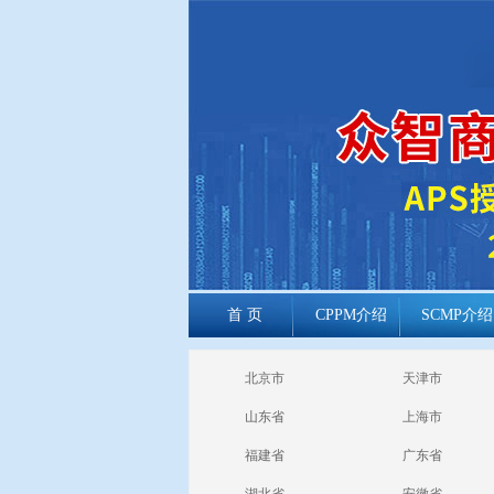
首 页
CPPM介绍
SCMP介绍
cppm报考常见
北京市
天津市
问题
山东省
上海市
福建省
广东省