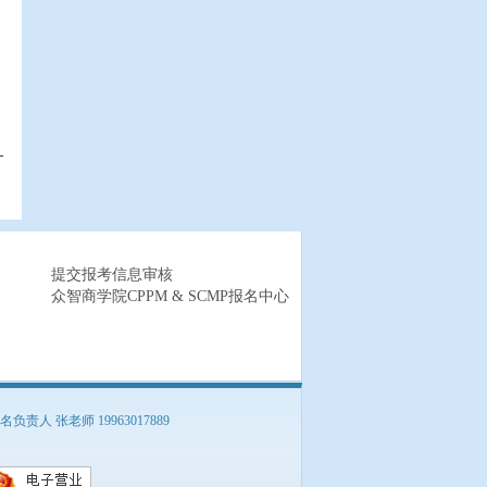
？
提交报考信息审核
众智商学院CPPM & SCMP报名中心
负责人 张老师 19963017889