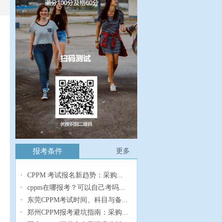
报考条件
更多
CPPM 考试报名新趋势：采购...
cppm在哪报考？可以自己考吗...
东莞CPPM考试时间、科目与备...
郑州CPPM报考避坑指南：采购...