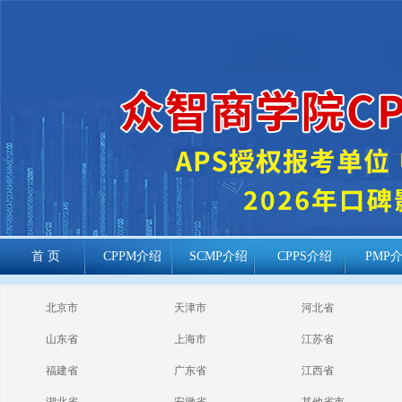
首 页
CPPM介绍
SCMP介绍
CPPS介绍
PMP
cppm报考常见
北京市
天津市
河北省
问题
山东省
上海市
江苏省
福建省
广东省
江西省