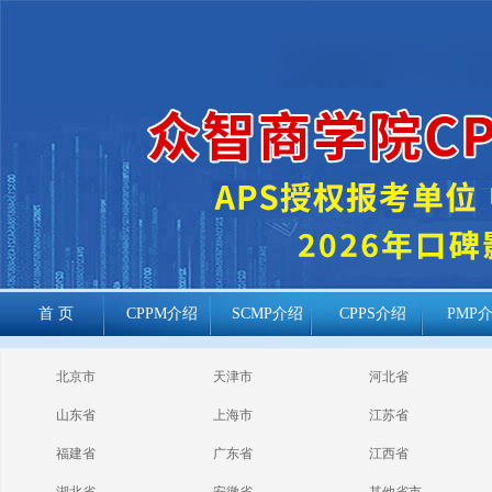
首 页
CPPM介绍
SCMP介绍
CPPS介绍
PMP
cppm报考常见
北京市
天津市
河北省
问题
山东省
上海市
江苏省
福建省
广东省
江西省