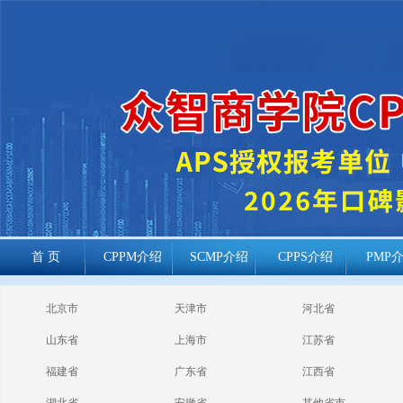
首 页
CPPM介绍
SCMP介绍
CPPS介绍
PMP
cppm报考常见
北京市
天津市
河北省
问题
山东省
上海市
江苏省
福建省
广东省
江西省