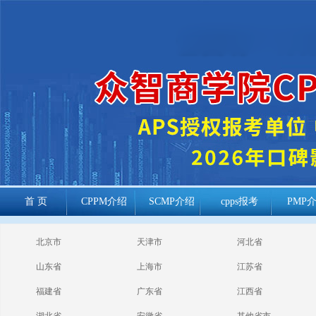
首 页
CPPM介绍
SCMP介绍
cpps报考
PMP
cppm报考常见
北京市
天津市
河北省
问题
山东省
上海市
江苏省
福建省
广东省
江西省