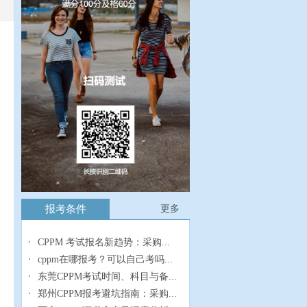
报考条件
更多
CPPM 考试报名新趋势：采购...
cppm在哪报考？可以自己考吗...
东莞CPPM考试时间、科目与备...
郑州CPPM报考避坑指南：采购...