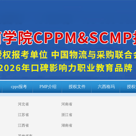
cpps报考
PMP介绍
授权文件
六西格玛
授权
河北省
河南省
江苏省
浙江省
江西省
湖南省