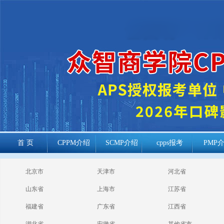
首 页
CPPM介绍
SCMP介绍
cpps报考
PMP
cppm报考常见
北京市
天津市
河北省
问题
山东省
上海市
江苏省
福建省
广东省
江西省