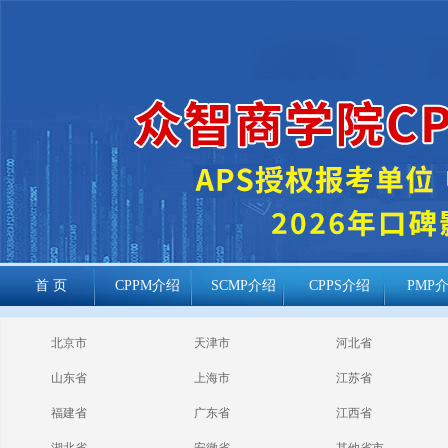
首 页
CPPM介绍
SCMP介绍
CPPS介绍
PMP
cppm报考常见
北京市
天津市
河北省
问题
山东省
上海市
江苏省
福建省
广东省
江西省