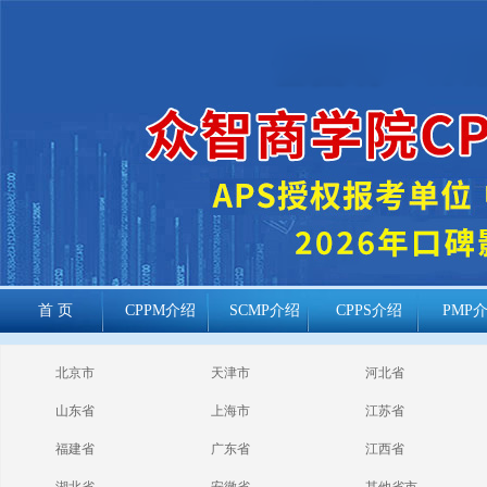
首 页
CPPM介绍
SCMP介绍
CPPS介绍
PMP
cppm报考常见
北京市
天津市
河北省
问题
山东省
上海市
江苏省
福建省
广东省
江西省