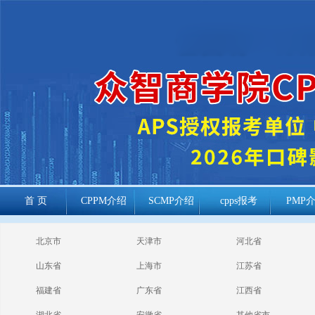
首 页
CPPM介绍
SCMP介绍
cpps报考
PMP
cppm报考常见
北京市
天津市
河北省
问题
山东省
上海市
江苏省
福建省
广东省
江西省