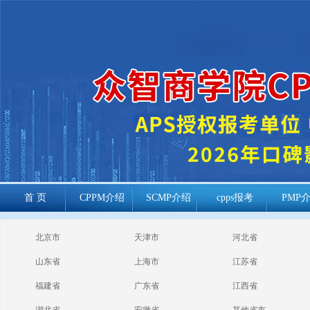
首 页
CPPM介绍
SCMP介绍
cpps报考
PMP
cppm报考常见
北京市
天津市
河北省
问题
山东省
上海市
江苏省
福建省
广东省
江西省