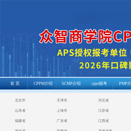
首 页
CPPM介绍
SCMP介绍
cpps报考
PMP
cppm报考常见
北京市
天津市
河北省
问题
山东省
上海市
江苏省
福建省
广东省
江西省