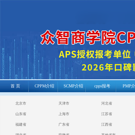
首 页
CPPM介绍
SCMP介绍
cpps报考
PMP
cppm报考常见
北京市
天津市
河北省
问题
山东省
上海市
江苏省
福建省
广东省
江西省