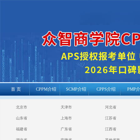
首 页
CPPM介绍
SCMP介绍
CPPS介绍
PMP
cppm报考常见
北京市
天津市
河北省
问题
山东省
上海市
江苏省
福建省
广东省
江西省