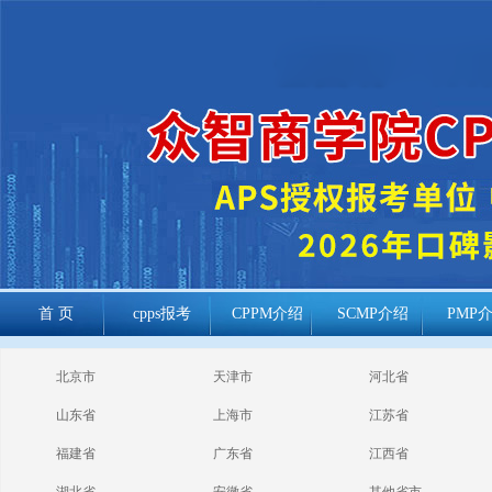
首 页
cpps报考
CPPM介绍
SCMP介绍
PMP
cppm报考常见
北京市
天津市
河北省
问题
山东省
上海市
江苏省
福建省
广东省
江西省