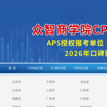
首 页
CPPM介绍
SCMP介绍
CPPS介绍
PMP
cppm报考常见
北京市
天津市
河北省
问题
山东省
上海市
江苏省
福建省
广东省
江西省