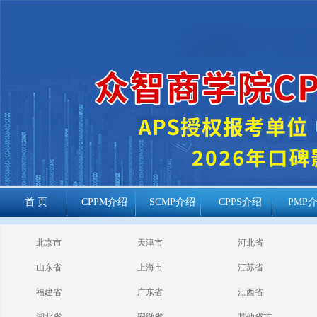
首 页
CPPM介绍
SCMP介绍
CPPS介绍
PMP
cppm报考常见
北京市
天津市
河北省
问题
山东省
上海市
江苏省
福建省
广东省
江西省