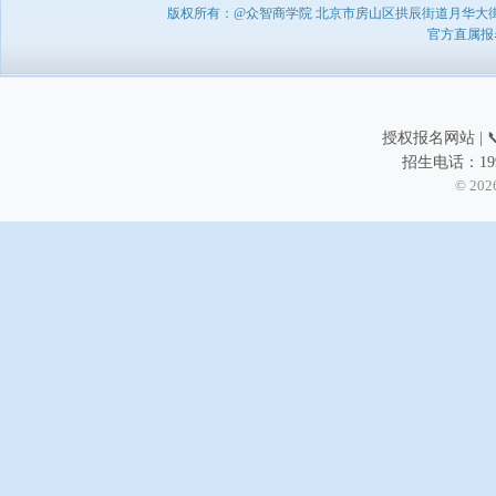
版权所有：@众智商学院 北京市房山区拱辰街道月华大街1号A8
官方直属报名负
授权报名网站 | 📞
招生电话：199
© 202