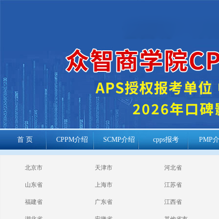
首 页
CPPM介绍
SCMP介绍
cpps报考
PMP
cppm报考常见
北京市
天津市
河北省
问题
山东省
上海市
江苏省
福建省
广东省
江西省