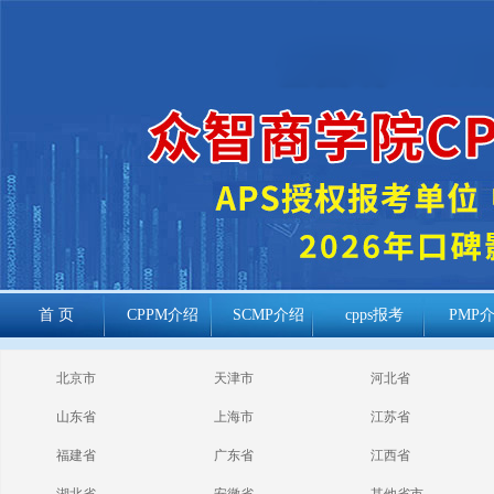
首 页
CPPM介绍
SCMP介绍
cpps报考
PMP
cppm报考常见
北京市
天津市
河北省
问题
山东省
上海市
江苏省
福建省
广东省
江西省