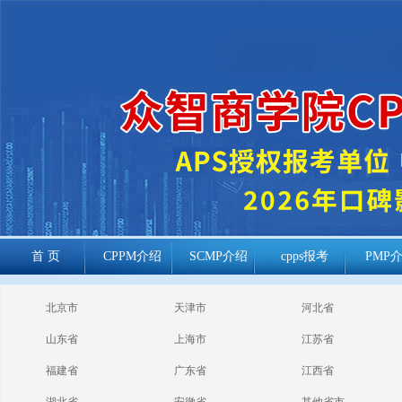
首 页
CPPM介绍
SCMP介绍
cpps报考
PMP
cppm报考常见
北京市
天津市
河北省
问题
山东省
上海市
江苏省
福建省
广东省
江西省