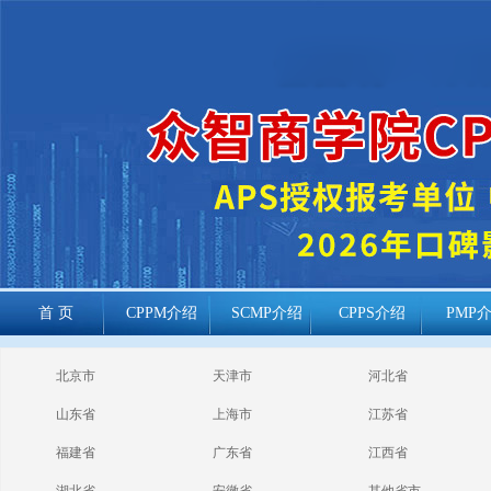
首 页
CPPM介绍
SCMP介绍
CPPS介绍
PMP
cppm报考常见
北京市
天津市
河北省
问题
山东省
上海市
江苏省
福建省
广东省
江西省