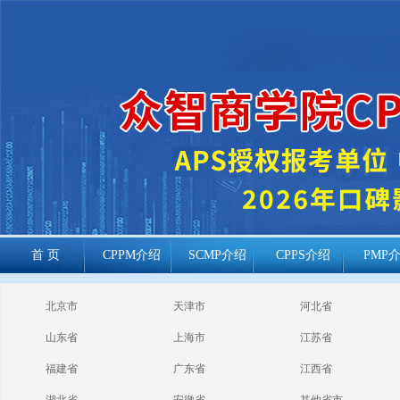
首 页
CPPM介绍
SCMP介绍
CPPS介绍
PMP
cppm报考常见
北京市
天津市
河北省
问题
山东省
上海市
江苏省
福建省
广东省
江西省