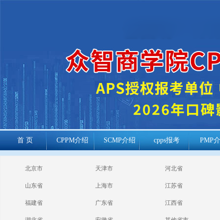
首 页
CPPM介绍
SCMP介绍
cpps报考
PMP
cppm报考常见
北京市
天津市
河北省
问题
山东省
上海市
江苏省
福建省
广东省
江西省