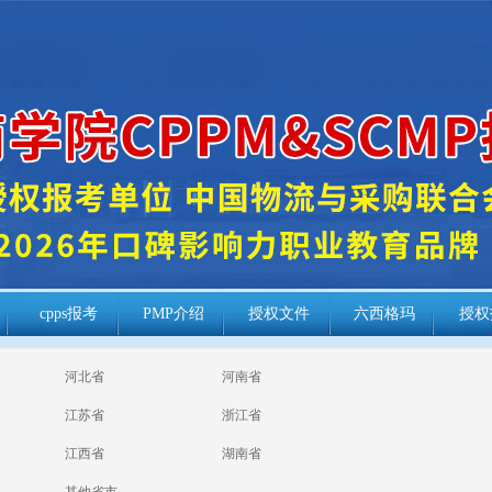
cpps报考
PMP介绍
授权文件
六西格玛
授权
河北省
河南省
江苏省
浙江省
江西省
湖南省