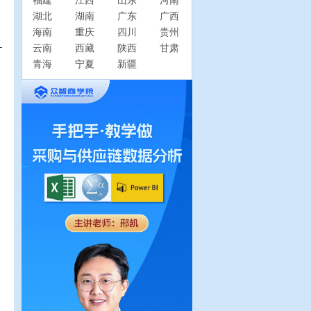
福建
江西
山东
河南
湖北
湖南
广东
广西
海南
重庆
四川
贵州
云南
西藏
陕西
甘肃
青海
宁夏
新疆
！