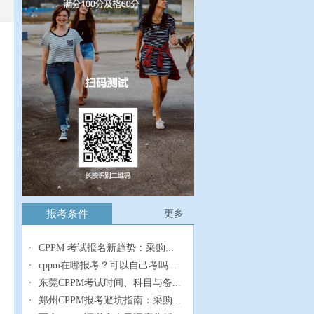
报考条件
更多
CPPM 考试报名新趋势：采购...
cppm在哪报考？可以自己考吗...
东莞CPPM考试时间、科目与备...
郑州CPPM报考避坑指南：采购...