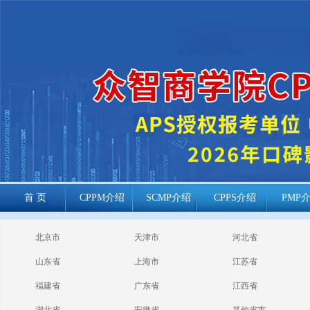
首 页
CPPM介绍
SCMP介绍
CPPS介绍
PMP
cppm报考常见
北京市
天津市
河北省
问题
山东省
上海市
江苏省
福建省
广东省
江西省