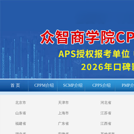
首 页
CPPM介绍
SCMP介绍
CPPS介绍
PMP
cppm报考常见
北京市
天津市
河北省
问题
山东省
上海市
江苏省
福建省
广东省
江西省