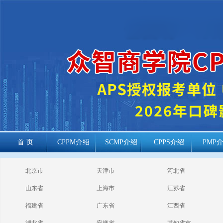
首 页
CPPM介绍
SCMP介绍
CPPS介绍
PMP
cppm报考常见
北京市
天津市
河北省
问题
山东省
上海市
江苏省
福建省
广东省
江西省