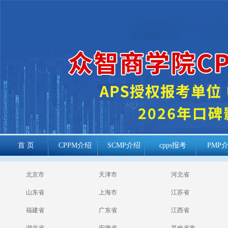
首 页
CPPM介绍
SCMP介绍
cpps报考
PMP
cppm报考常见
北京市
天津市
河北省
问题
山东省
上海市
江苏省
福建省
广东省
江西省