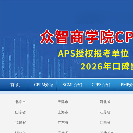
首 页
CPPM介绍
SCMP介绍
CPPS介绍
PMP
cppm报考常见
北京市
天津市
河北省
问题
山东省
上海市
江苏省
福建省
广东省
江西省