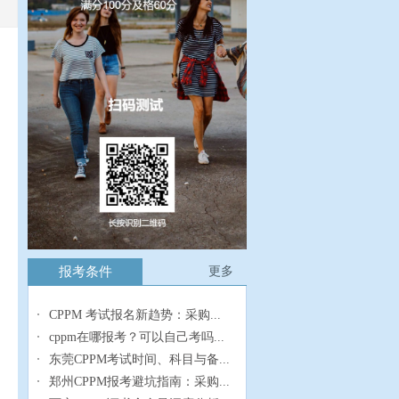
报考条件
更多
CPPM 考试报名新趋势：采购...
cppm在哪报考？可以自己考吗...
东莞CPPM考试时间、科目与备...
郑州CPPM报考避坑指南：采购...