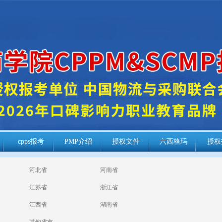
cpps报考
PMP介绍
授权文件
六西格玛
授权
河北省
河南省
江苏省
浙江省
江西省
湖南省