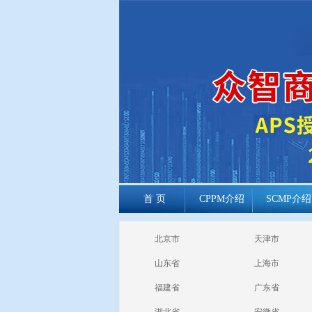
首 页
CPPM介绍
SCMP介绍
cppm报考常见
北京市
天津市
问题
山东省
上海市
福建省
广东省