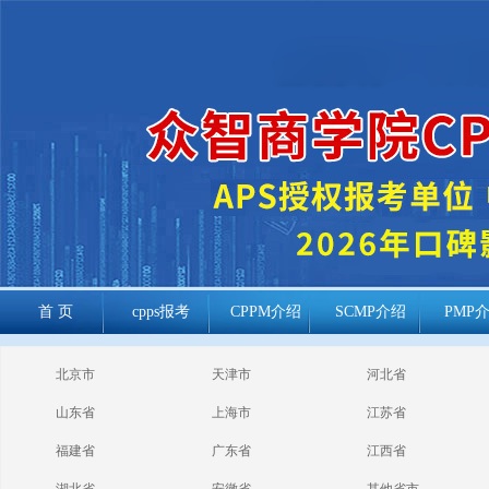
首 页
cpps报考
CPPM介绍
SCMP介绍
PMP
cppm报考常见
北京市
天津市
河北省
问题
山东省
上海市
江苏省
福建省
广东省
江西省