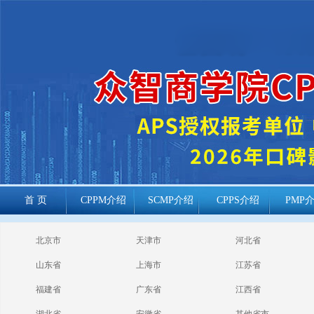
首 页
CPPM介绍
SCMP介绍
CPPS介绍
PMP
cppm报考常见
北京市
天津市
河北省
问题
山东省
上海市
江苏省
福建省
广东省
江西省