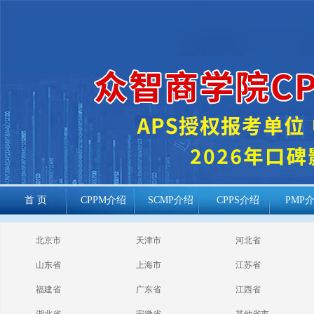
首 页
CPPM介绍
SCMP介绍
CPPS介绍
PMP
cppm报考常见
北京市
天津市
河北省
问题
山东省
上海市
江苏省
福建省
广东省
江西省