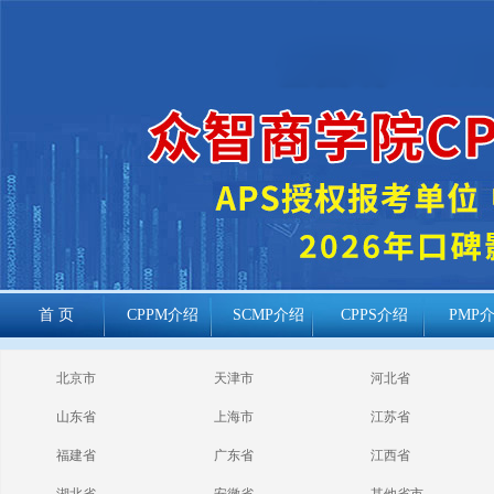
首 页
CPPM介绍
SCMP介绍
CPPS介绍
PMP
cppm报考常见
北京市
天津市
河北省
问题
山东省
上海市
江苏省
福建省
广东省
江西省