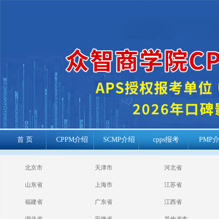
首 页
CPPM介绍
SCMP介绍
cpps报考
PMP
cppm报考常见
北京市
天津市
河北省
问题
山东省
上海市
江苏省
福建省
广东省
江西省