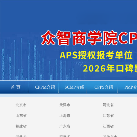
首 页
CPPM介绍
SCMP介绍
CPPS介绍
PMP
cppm报考常见
北京市
天津市
河北省
问题
山东省
上海市
江苏省
福建省
广东省
江西省