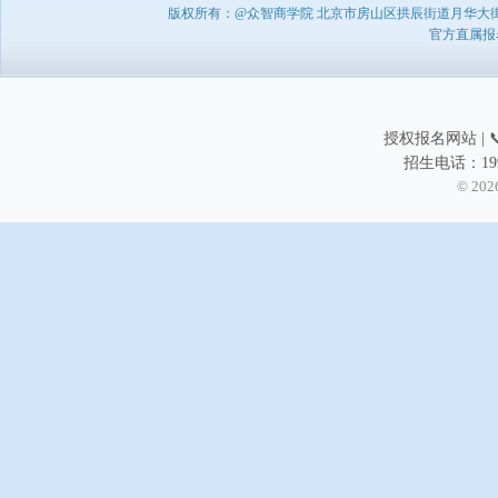
版权所有：@众智商学院 北京市房山区拱辰街道月华大街1号A8
官方直属报名负
授权报名网站 | 📞
招生电话：199
© 202