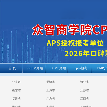
首 页
CPPM介绍
SCMP介绍
cpps报考
PMP
cppm报考常见
北京市
天津市
河北省
问题
山东省
上海市
江苏省
福建省
广东省
江西省