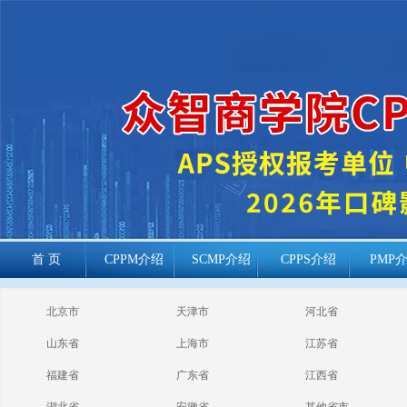
首 页
CPPM介绍
SCMP介绍
CPPS介绍
PMP
cppm报考常见
北京市
天津市
河北省
问题
山东省
上海市
江苏省
福建省
广东省
江西省