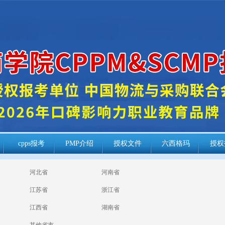
cpps报考
PMP介绍
授权文件
六西格玛
授权
河北省
河南省
江苏省
浙江省
江西省
湖南省