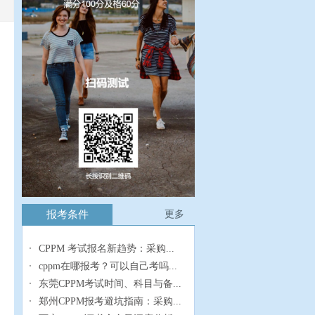
报考条件
更多
CPPM 考试报名新趋势：采购...
cppm在哪报考？可以自己考吗...
东莞CPPM考试时间、科目与备...
郑州CPPM报考避坑指南：采购...