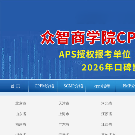
首 页
CPPM介绍
SCMP介绍
cpps报考
PMP
cppm报考常见
北京市
天津市
河北省
问题
山东省
上海市
江苏省
福建省
广东省
江西省