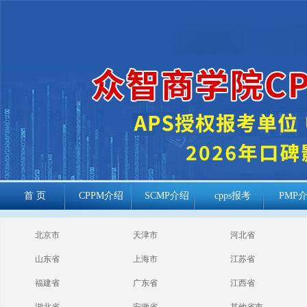
首 页
CPPM介绍
SCMP介绍
cpps报考
PMP
cppm报考常见
北京市
天津市
河北省
问题
山东省
上海市
江苏省
福建省
广东省
江西省