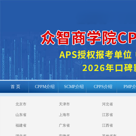
首 页
CPPM介绍
SCMP介绍
CPPS介绍
PMP
cppm报考常见
北京市
天津市
河北省
问题
山东省
上海市
江苏省
福建省
广东省
江西省