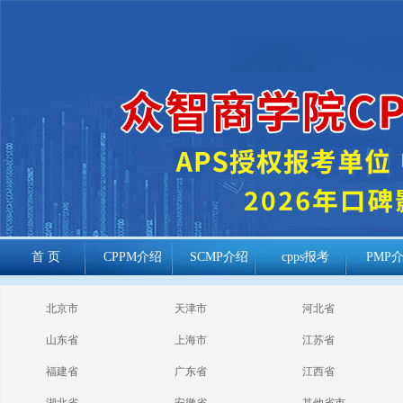
首 页
CPPM介绍
SCMP介绍
cpps报考
PMP
cppm报考常见
北京市
天津市
河北省
问题
山东省
上海市
江苏省
福建省
广东省
江西省