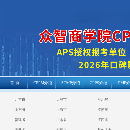
首 页
CPPM介绍
SCMP介绍
CPPS介绍
PMP
cppm报考常见
北京市
天津市
河北省
问题
山东省
上海市
江苏省
福建省
广东省
江西省