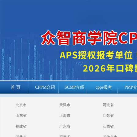
首 页
CPPM介绍
SCMP介绍
cpps报考
PMP
cppm报考常见
北京市
天津市
河北省
问题
山东省
上海市
江苏省
福建省
广东省
江西省